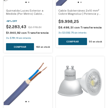
Guirnalda Luces Exterior a
Cable Subterráneo 2x10 mm²
Medida (Por Metro) Cable
Cobre Magnoluz | Potencia y
Negro Reforzado
Alimentación IRAM 2178
$9.998,25
-
18
%
OFF
$2.283,43
$2.778,51
$8.498,51
con
Transferencia
$1.940,92
con
Transferencia
3
x
$3.332,75
sin interés
3
x
$761,14
sin interés
50
en stock
182
en stock