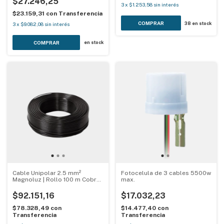
$27.246,25
3
x
$1.253,58
sin interés
$23.159,31
con
Transferencia
COMPRAR
38
en stock
3
x
$9.082,08
sin interés
en stock
Cable Unipolar 2.5 mm²
Fotocelula de 3 cables 5500w
Magnoluz | Rollo 100 m Cobre
max.
IRAM NM 247-3 - Colores
Varios
$92.151,16
$17.032,23
$78.328,49
con
$14.477,40
con
Transferencia
Transferencia