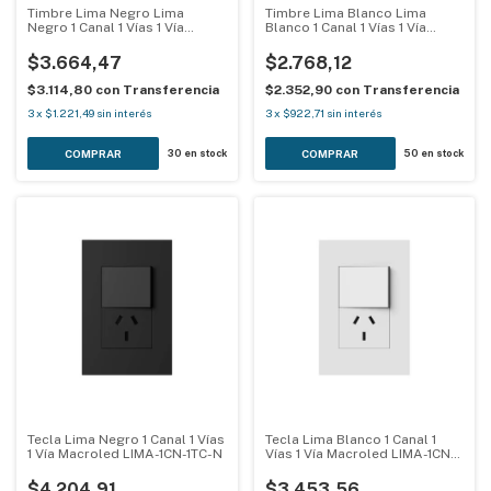
Timbre Lima Negro Lima
Timbre Lima Blanco Lima
Negro 1 Canal 1 Vías 1 Vía
Blanco 1 Canal 1 Vías 1 Vía
Macroled LIMA-T-N
Macroled LIMA-T-B
$3.664,47
$2.768,12
$3.114,80
con
Transferencia
$2.352,90
con
Transferencia
3
x
$1.221,49
sin interés
3
x
$922,71
sin interés
30
en stock
50
en stock
Tecla Lima Negro 1 Canal 1 Vías
Tecla Lima Blanco 1 Canal 1
1 Vía Macroled LIMA-1CN-1TC-N
Vías 1 Vía Macroled LIMA-1CN-
1TC-B
$4.204,91
$3.453,56