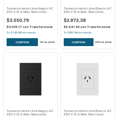
Tomacorriente Lima Negro AC
Tomacorriente Lima Blanco AC
250 V 10 A Máx. Macroled
250 V 10 A Máx. Macroled
LIMA-1TC-H-N
LIMA-1TC-H-B
$3.550,79
$2.872,38
$3.018,17
con
Transferencia
$2.441,52
con
Transferencia
3
x
$1.183,60
sin interés
3
x
$957,46
sin interés
50
en stock
200
en stock
Tomacorriente Lima Negro AC
Tomacorriente Lima Blanco AC
250 V 10 A Máx. Macroled
250 V 10 A Máx. Macroled
LIMA-1TCBN-V-N
LIMA-1TCBN-V-B