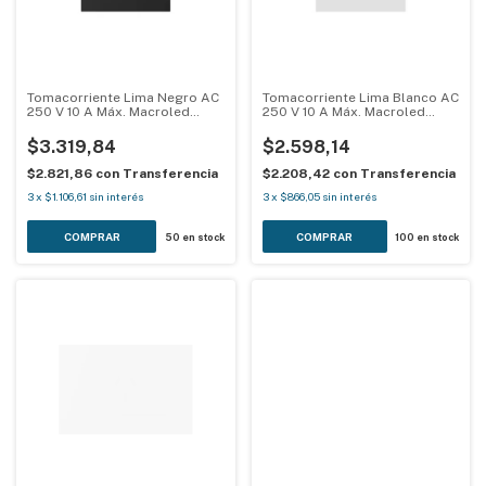
Tomacorriente Lima Negro AC
Tomacorriente Lima Blanco AC
250 V 10 A Máx. Macroled
250 V 10 A Máx. Macroled
LIMA-1TC-MG-N
LIMA-1TC-MG-B
$3.319,84
$2.598,14
$2.821,86
con
Transferencia
$2.208,42
con
Transferencia
3
x
$1.106,61
sin interés
3
x
$866,05
sin interés
50
en stock
100
en stock