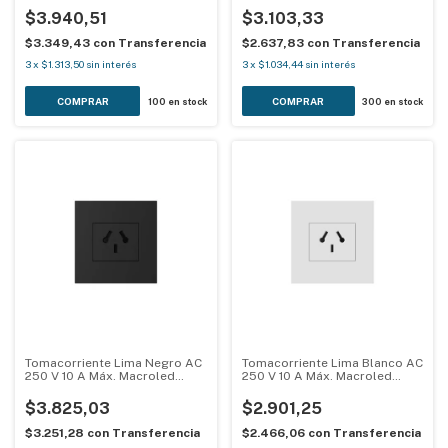
$3.940,51
$3.103,33
$3.349,43
con
Transferencia
$2.637,83
con
Transferencia
3
x
$1.313,50
sin interés
3
x
$1.034,44
sin interés
100
en stock
300
en stock
Tomacorriente Lima Negro AC
Tomacorriente Lima Blanco AC
250 V 10 A Máx. Macroled
250 V 10 A Máx. Macroled
LIMA-1TCBN-MG-N
LIMA-1TCBN-MG-B
$3.825,03
$2.901,25
$3.251,28
con
Transferencia
$2.466,06
con
Transferencia