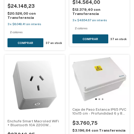
$14.564,00
$24.148,23
$12.379,40
con
$20.526,00
con
Transferencia
Transferencia
3
x
$4.854,67
sin interés
3
x
$8.049,41
sin interés
2 colores
2 colores
COMPRAR
37
en stock
COMPRAR
37
en stock
Caja de Paso Estanca IP65 PVC
10x15 cm - Profundidad 6 y 8
cm - Romax
Enchufe Smart Macroled WiFi
$3.760,75
+ Bluetooth 10A 2200W
Alexa/Google
$3.196,64
con
Transferencia