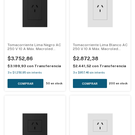
Tomacorriente Lima Negro AC
Tomacorriente Lima Blanco AC
250 V 10 A Máx. Macroled
250 V 10 A Máx. Macroled
LIMA-1TC-V-N
LIMA-1TC-V-B
$3.752,86
$2.872,38
$3.189,93
con
Transferencia
$2.441,52
con
Transferencia
3
x
$1.250,95
sin interés
3
x
$957,46
sin interés
50
en stock
200
en stock