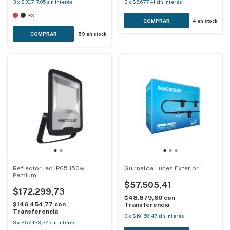
3
x
$30.717,05
sin interés
3
x
$5.677,41
sin interés
+3
4
en stock
COMPRAR
59
en stock
Reflector led IP65 150w
Guirnalda Luces Exterior
Pemium
$57.505,41
$172.299,73
$48.879,60
con
$146.454,77
con
Transferencia
Transferencia
3
x
$19.168,47
sin interés
3
x
$57.433,24
sin interés