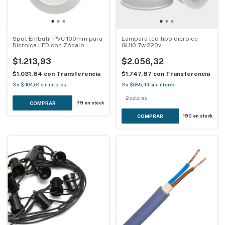
Spot Embutir PVC 100mm para
Lampara led tipo dicroica
Dicroica LED con Zócalo
GU10 7w 220v
$1.213,93
$2.056,32
$1.031,84
con
Transferencia
$1.747,87
con
Transferencia
3
x
$404,64
sin interés
3
x
$685,44
sin interés
2 colores
79
en stock
COMPRAR
190
en stock