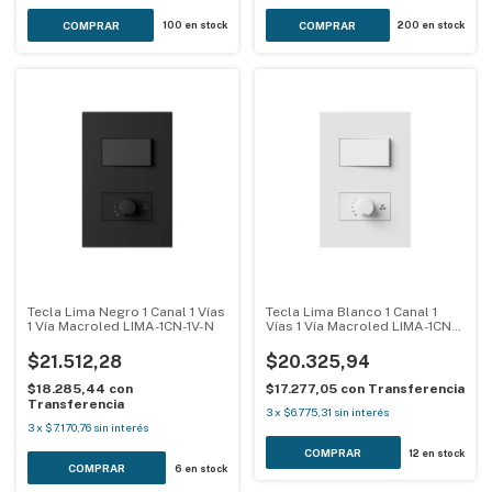
100
en stock
200
en stock
Tecla Lima Negro 1 Canal 1 Vías
Tecla Lima Blanco 1 Canal 1
1 Vía Macroled LIMA-1CN-1V-N
Vías 1 Vía Macroled LIMA-1CN-
1V-B
$21.512,28
$20.325,94
$18.285,44
con
$17.277,05
con
Transferencia
Transferencia
3
x
$6.775,31
sin interés
3
x
$7.170,76
sin interés
12
en stock
6
en stock