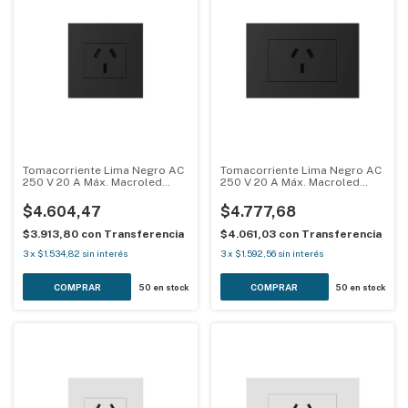
Tomacorriente Lima Negro AC
Tomacorriente Lima Negro AC
250 V 20 A Máx. Macroled
250 V 20 A Máx. Macroled
LIMA-TC20A-MG-N
LIMA-TC20A-N
$4.604,47
$4.777,68
$3.913,80
con
Transferencia
$4.061,03
con
Transferencia
3
x
$1.534,82
sin interés
3
x
$1.592,56
sin interés
50
en stock
50
en stock