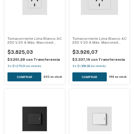
Tomacorriente Lima Blanco AC
Tomacorriente Lima Blanco AC
250 V 20 A Máx. Macroled
250 V 20 A Máx. Macroled
LIMA-TC20A-MG-B
LIMA-TC20A-B
$3.825,03
$3.926,07
$3.251,28
con
Transferencia
$3.337,16
con
Transferencia
3
x
$1.275,01
sin interés
3
x
$1.308,69
sin interés
200
en stock
196
en stock