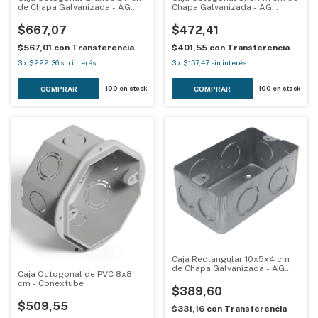
de Chapa Galvanizada - AG
Chapa Galvanizada - AG
Metalúrgica
Metalúrgica
$667,07
$472,41
$567,01
con
Transferencia
$401,55
con
Transferencia
3
x
$222,36
sin interés
3
x
$157,47
sin interés
100
en stock
100
en stock
Caja Rectangular 10x5x4 cm
de Chapa Galvanizada - AG
Caja Octogonal de PVC 8x8
Metalúrgica
cm - Conextube
$389,60
$509,55
$331,16
con
Transferencia