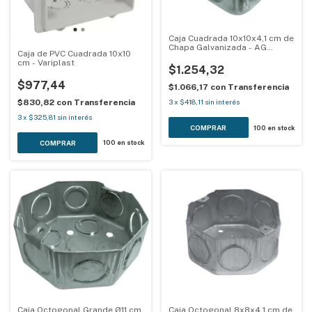
Caja Cuadrada 10x10x4,1 cm de
Chapa Galvanizada - AG
Caja de PVC Cuadrada 10x10
Metalúrgica
cm - Variplast
$1.254,32
$977,44
$1.066,17
con
Transferencia
$830,82
con
Transferencia
3
x
$418,11
sin interés
3
x
$325,81
sin interés
100
en stock
100
en stock
Caja Octogonal Grande Ø11 cm
Caja Octogonal 8x8x4,1 cm de