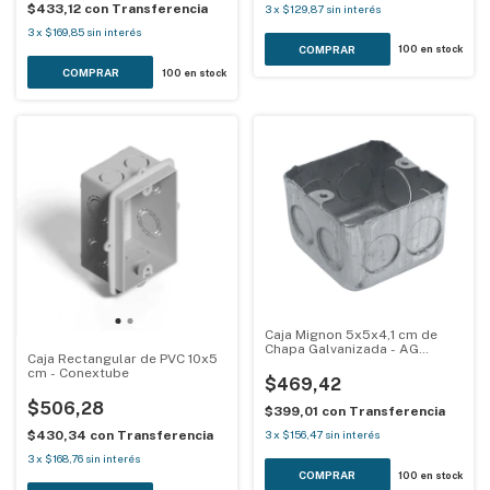
$433,12
con
Transferencia
3
x
$129,87
sin interés
3
x
$169,85
sin interés
100
en stock
100
en stock
Caja Mignon 5x5x4,1 cm de
Chapa Galvanizada - AG
Caja Rectangular de PVC 10x5
Metalúrgica
cm - Conextube
$469,42
$506,28
$399,01
con
Transferencia
$430,34
con
Transferencia
3
x
$156,47
sin interés
3
x
$168,76
sin interés
100
en stock