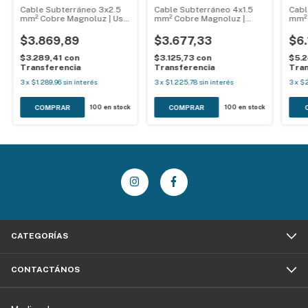
Cable Subterráneo 3x2.5
Cable Subterráneo 4x1.5
Cabl
mm² Cobre Magnoluz | Uso
mm² Cobre Magnoluz |
mm² 
Exterior IRAM 2178
Instalaciones Eléctricas
Indu
IRAM 2178
$3.869,89
$3.677,33
$6.
$3.289,41
con
$3.125,73
con
$5.
Transferencia
Transferencia
Tran
3
x
$1.289,96
sin interés
3
x
$1.225,78
sin interés
3
x
$2
100
en stock
100
en stock
CATEGORÍAS
CONTACTÁNOS