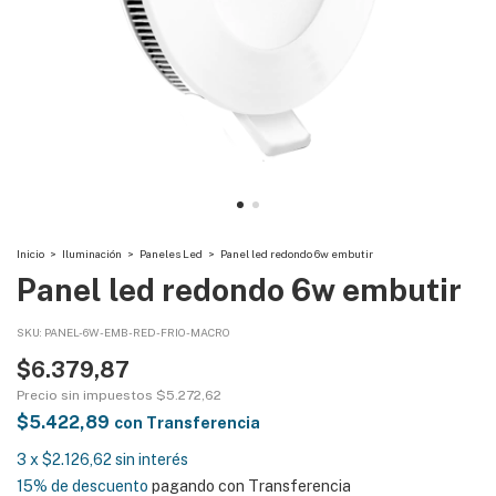
Inicio
>
Iluminación
>
Paneles Led
>
Panel led redondo 6w embutir
Panel led redondo 6w embutir
SKU:
PANEL-6W-EMB-RED-FRIO-MACRO
$6.379,87
Precio sin impuestos
$5.272,62
$5.422,89
con
Transferencia
3
x
$2.126,62
sin interés
15% de descuento
pagando con Transferencia