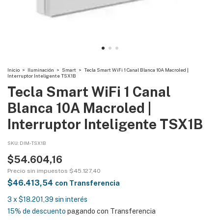
Inicio
>
Iluminación
>
Smart
>
Tecla Smart WiFi 1 Canal Blanca 10A Macroled |
Interruptor Inteligente TSX1B
Tecla Smart WiFi 1 Canal
Blanca 10A Macroled |
Interruptor Inteligente TSX1B
SKU:
DIM-TSX1B
$54.604,16
Precio sin impuestos
$45.127,40
$46.413,54
con
Transferencia
3
x
$18.201,39
sin interés
15% de descuento
pagando con Transferencia