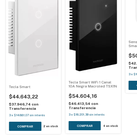
Sens
Smar
reca
$50
$42
Tran
3
x
$1
Tecla Smart WiFi 1 Canal
10A Negra Macroled TSX1N
Tecla Smart
$54.604,16
$44.643,22
$46.413,54
con
$37.946,74
con
Transferencia
Transferencia
3
x
$18.201,39
sin interés
3
x
$14.881,07
sin interés
4
en stock
2
en stock