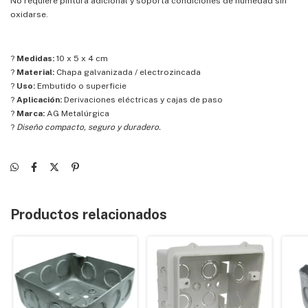
No requiere pintura adicional y soporta condiciones de humedad sin
oxidarse.
?
Medidas:
10 x 5 x 4 cm
?
Material:
Chapa galvanizada / electrozincada
?
Uso:
Embutido o superficie
?
Aplicación:
Derivaciones eléctricas y cajas de paso
?
Marca:
AG Metalúrgica
?
Diseño compacto, seguro y duradero.
Productos relacionados