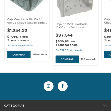
Caja Cuadrada 10x10x4,1
Caja
cm de Chapa Galvanizada -
Chap
Caja de PVC Cuadrada
AG Metalúrgica
Meta
10x10 cm - Variplast
$1.254,32
$4
$977,44
$1.066,17
con
$39
Transferencia
Tran
$830,82
con
Transferencia
3
x
$418,11
sin interés
3
x
$1
3
x
$325,81
sin interés
100
en stock
100
en stock
CATEGORÍAS