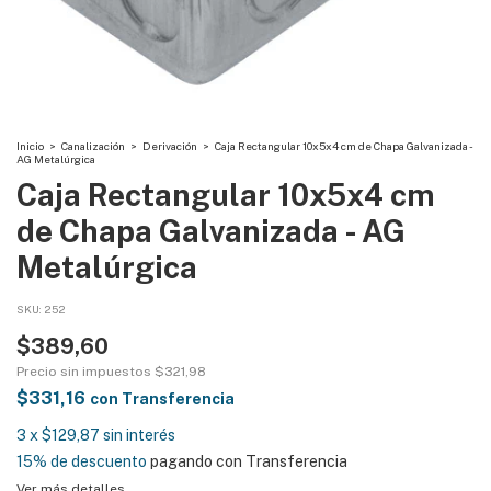
Inicio
>
Canalización
>
Derivación
>
Caja Rectangular 10x5x4 cm de Chapa Galvanizada -
AG Metalúrgica
Caja Rectangular 10x5x4 cm
de Chapa Galvanizada - AG
Metalúrgica
SKU:
252
$389,60
Precio sin impuestos
$321,98
$331,16
con
Transferencia
3
x
$129,87
sin interés
15% de descuento
pagando con Transferencia
Ver más detalles