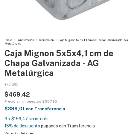
Inicio
>
Canalización
>
Derivación
>
Caja Mignon 5x5x4,1 cm de Chapa Galvanizada - AG
Metalúrgica
Caja Mignon 5x5x4,1 cm de
Chapa Galvanizada - AG
Metalúrgica
SKU:
253
$469,42
Precio sin impuestos
$387,95
$399,01
con
Transferencia
3
x
$156,47
sin interés
15% de descuento
pagando con Transferencia
Ver más detalles