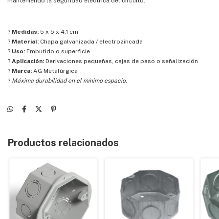
manteniendo la seguridad eléctrica del circuito.
?
Medidas:
5 x 5 x 4,1 cm
?
Material:
Chapa galvanizada / electrozincada
?
Uso:
Embutido o superficie
?
Aplicación:
Derivaciones pequeñas, cajas de paso o señalización
?
Marca:
AG Metalúrgica
?
Máxima durabilidad en el mínimo espacio.
Productos relacionados