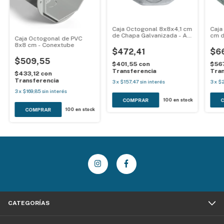
Caja Octogonal 8x8x4,1 cm
Caja
de Chapa Galvanizada - AG
cm d
Caja Octogonal de PVC
Metalúrgica
AG M
8x8 cm - Conextube
$472,41
$6
$509,55
$401,55
con
$56
Transferencia
Tran
$433,12
con
Transferencia
3
x
$157,47
sin interés
3
x
$
3
x
$169,85
sin interés
100
en stock
100
en stock
CATEGORÍAS